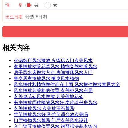
性 别
男
女
出生日期
相关内容
火锅饭店风水摆放 火锅店入门玄关风水
家里摆放枯萎花草风水 植物突然枯萎风水
房子风水床摆放方向 房间摆床风水入门
餐桌居家摆放风水 餐桌风水植物
风水摆件和植物摆件谁在上面 风水摆件摆放禁忌大全
风水摆放玄关柜的位置 玄关柜风水布局
玄关桌花架风水摆放 玄关落地花架
书房摆放哪种植物风水好 麦玲玲书房风水
玄关摆放风水 玄关放玉石禁忌
竹芋摆放风水好吗 竹芋适合放玄关吗
门厅植物风水禁忌 门厅玄关风水设计
入门钢琴摆放位置风水 钢琴指法基本练习