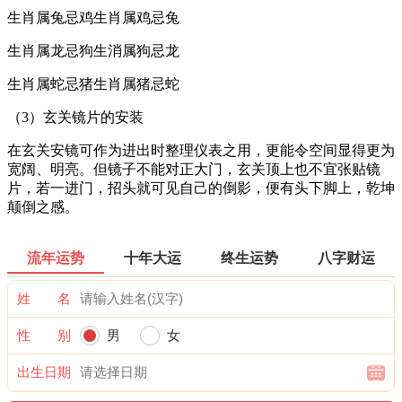
生肖属兔忌鸡生肖属鸡忌兔
生肖属龙忌狗生消属狗忌龙
生肖属蛇忌猪生肖属猪忌蛇
（3）玄关镜片的安装
在玄关安镜可作为进出时整理仪表之用，更能令空间显得更为
宽阔、明亮。但镜子不能对正大门，玄关顶上也不宜张贴镜
片，若一进门，招头就可见自己的倒影，便有头下脚上，乾坤
颠倒之感。
流年运势
十年大运
终生运势
八字财运
姓 名
性 别
男
女
出生日期