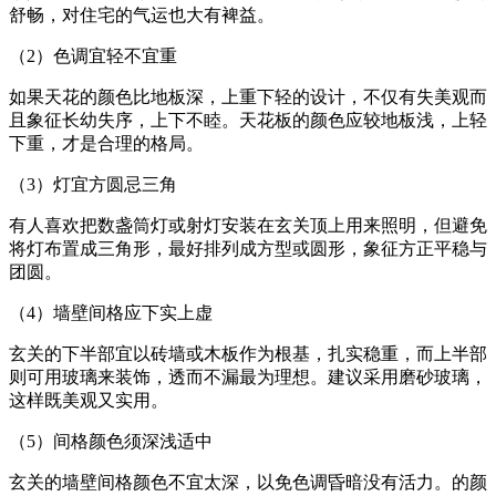
舒畅，对住宅的气运也大有裨益。
（2）色调宜轻不宜重
如果天花的颜色比地板深，上重下轻的设计，不仅有失美观而
且象征长幼失序，上下不睦。天花板的颜色应较地板浅，上轻
下重，才是合理的格局。
（3）灯宜方圆忌三角
有人喜欢把数盏筒灯或射灯安装在玄关顶上用来照明，但避免
将灯布置成三角形，最好排列成方型或圆形，象征方正平稳与
团圆。
（4）墙壁间格应下实上虚
玄关的下半部宜以砖墙或木板作为根基，扎实稳重，而上半部
则可用玻璃来装饰，透而不漏最为理想。建议采用磨砂玻璃，
这样既美观又实用。
（5）间格颜色须深浅适中
玄关的墙壁间格颜色不宜太深，以免色调昏暗没有活力。的颜