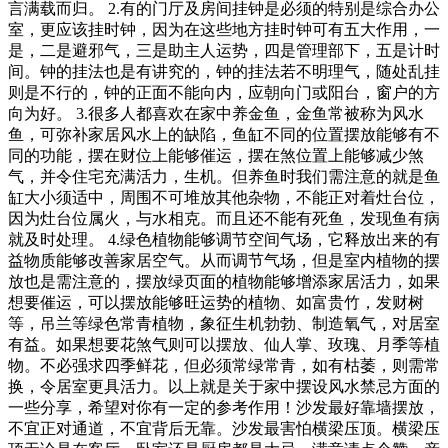
言满载而归。 2.有的门厅及房间挂钟是必须的特别是综合办公
室，更应该挂时钟，因为在这些地方挂时钟可有五大作用，一
是，二是避邪气，三是助主人运势，四是管理部下，五是计时
间。钟的挂法也是有讲究的，钟的挂法若不明理气，随处乱挂
则是不行的，钟的正面不能向内，应朝向门或阳台，窗户的方
向为好。 3.很多人都喜欢在家中养金鱼，金鱼常被称为风水
鱼，可弥补家居风水上的缺陷，鱼缸不同的位置摆放能够有不
同的功能，摆在财位上能够催运，摆在煞位置上能够减少煞
气，并令住宅充满活力，生机。但养鱼时我们需注意的就是鱼
缸大小须适中，周围不可堆放其他杂物，不能正对着灶台位，
因为灶台位属火，与水相克。而且还不能有死鱼，发现鱼有病
就及时处理。 4.绿色植物能够调节空间气场，它释放出来的有
益物质能够改善家居空气。从而调节气场，但是室内植物的摆
放也是需注意的，摆放绿页面的植物能够增添家居活力，如果
想要催运，可以摆放能够旺运势的植物、如富贵竹，发财树
等，吊兰等绿色常青植物，象征生机勃勃、制造氧气，对居室
有益。如果想要花煞气则可以摆放、仙人掌、玫瑰、月季等植
物。不必强求四季鲜花，但必须常绿常青，如有枯萎，则需常
换，令居室更具活力。以上就是关于家中摆设风水禁忌方面的
一些分享，希望对你有一定的参考作用！沙发最好靠墙摆放，
不宜正对通道，不宜背后无靠。沙发最害怕横梁压顶。横梁压