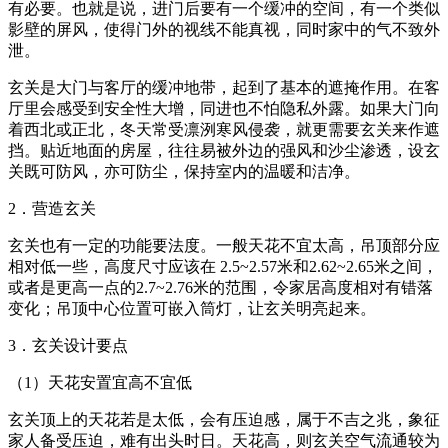
有必要。也就是说，进门后要有一个缓冲的空间，有一个类似
影壁的屏风，使得门外的视线不能真视，同时家中的气不致外
泄。
玄关是大门与客厅的缓冲地带，起到了基本的遮掩作用。在客
厅里会感受到安全性大增，同进也不怕隐私外露。如果大门向
着西北或正北，冬天常受凛洌寒风侵袭，就更需要玄关来作遮
挡。贴近地面的房屋，往往易被外边的强风和沙尘渗透，设玄
关既可防风，亦可防尘，保持室内的温暖和洁净。
2．营造玄关
玄关也有一定的功能要法度。一般天花不宜太高，吊顶部分应
相对低一些，高度尺寸应该在 2.5~2.57米和2.62~2.65米之间，
或者是更高一点的2.7~2.76米的范围，令家居高度相对有错落
变化；吊顶中心位置可嵌入筒灯，让玄关明亮起来。
3．玄关设计要点
（1）天花安置宜高不宜低
玄关顶上的天花若是太低，会有压迫感，属于不吉之兆，象征
家人备受压迫，难有出头时日。天花高，则玄关空气流通较为