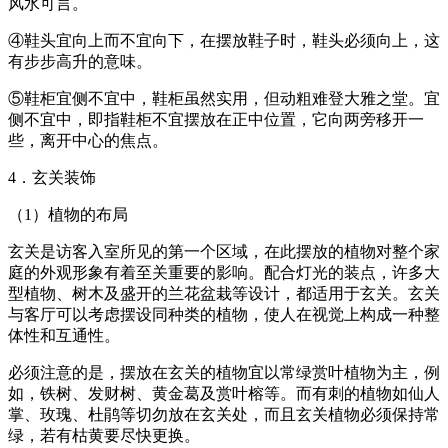
风水可言。
④鞋头宜向上而不宜向下，在摆放鞋子时，鞋头必须向上，这
有步步高升的意味。
⑤鞋柜宜侧不宜中，鞋柜虽然实用，但动粗难登大雅之堂。宜
侧不宜中，即指鞋柜不宜摆放在正中位置，它向两旁移开一
些，离开中心的焦点。
4．玄关装饰
（1）植物的布局
玄关是访客入室所见的第一个区域，在此摆放的植物对整个家
庭的外观形象有着至关重要的影响。配合灯光的装点，许多大
型植物、树木及盛开的兰花盆栽等设计，都适用于玄关。玄关
与客厅可以考虑摆设同种类的植物，使人在视觉上构成一种整
体性和互通性。
必须注意的是，摆放在玄关的植物宜以常绿赏叶植物为主，例
如，铁树、发财树、黄金葛及赏叶榕等。而有刺的植物如仙人
掌、玫瑰、杜鹃等切勿放在玄关处，而且玄关植物必须保持常
绿，若有枯黄要尽快更换。