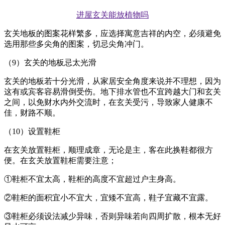
进屋玄关能放植物吗
玄关地板的图案花样繁多，应选择寓意吉祥的内空，必须避免
选用那些多尖角的图案，切忌尖角冲门。
（9）玄关的地板忌太光滑
玄关的地板若十分光滑，从家居安全角度来说并不理想，因为
这有或宾客容易滑倒受伤。地下排水管也不宜跨越大门和玄关
之间，以免财水内外交流时，在玄关受污，导致家人健康不
佳，财路不顺。
（10）设置鞋柜
在玄关放置鞋柜，顺理成章，无论是主，客在此换鞋都很方
便。在玄关放置鞋柜需要注意；
①鞋柜不宜太高，鞋柜的高度不宜超过户主身高。
②鞋柜的面积宜小不宜大，宜矮不宜高，鞋子宜藏不宜露。
③鞋柜必须设法减少异味，否则异味若向四周扩散，根本无好