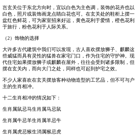
岂玄关位于东北方向时，宜以白色为主色调，装饰的花卉也以
白色，照片或装饰画龙点睛白花也可。在玄关处的鞋柜上摆一
盆红色鲜花，可为家室招来好运，黄色花利于爱情，橙色花利
于旅行，粉色花利于人际关系。
（2）饰物的选择
大许多古代建筑中我们可以发现，古人喜欢摆放狮子、麒麟这
些威猛而具有灵性的猛兽在家宅门口，作为住宅的守护神。现
代住宅如果摆放狮子或麒麟在屋外，往往会受到诸多限制，但
摆在玄关内，而向大门之处，同样也可起到护宅之效。
不少人家喜欢在玄关摆放客种动物造型的工艺品，但不可与户
主的生肖相冲。
十二生肖相冲的情况如下：
生肖属鼠忌马生肖属马忌鼠
生肖属牛忌羊生肖属羊忌牛
生肖属虎忌猴生消属猴忌虎