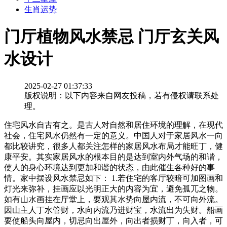
生肖运势
门厅植物风水禁忌 门厅玄关风
水设计
2025-02-27 01:37:33
版权说明：以下内容来自网友投稿，若有侵权请联系处
理。
住宅风水自古有之。是古人对自然和居住环境的理解，在现代
社会，住宅风水仍然有一定的意义。中国人对于家居风水一向
都比较讲究，很多人都关注怎样的家居风水布局才能旺丁，健
康平安。其实家居风水的根本目的是达到室内外气场的和谐，
使人的身心环境达到更加和谐的状态，由此催生各种好的事
情。家中摆设风水禁忌如下： 1.若住宅的客厅较暗可加图画和
灯光来弥补，挂画应以光明正大的内容为宜，避免孤兀之物。
如有山水画挂在厅堂上，要观其水势向屋内流，不可向外流。
因山主人丁水管财，水向内流乃进财宝，水流出为失财。船画
要使船头向屋内，切忌向出屋外，向出者损财丁，向入者，可