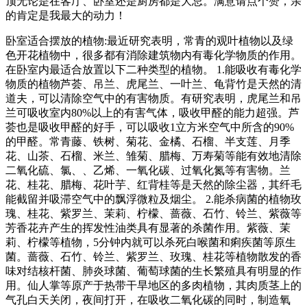
顶无论是在客厅、卧室还是厨房都是大忌。满意请点个赞，亲
的肯定是我最大的动力！
卧室适合摆放的植物:最近研究表明，常青的观叶植物以及绿
色开花植物中，很多都有消除建筑物内有毒化学物质的作用。
在卧室内最适合放置以下二种类型的植物。 1.能吸收有毒化学
物质的植物芦荟、吊兰、虎尾兰、一叶兰、龟背竹是天然的清
道夫，可以清除空气中的有害物质。有研究表明，虎尾兰和吊
兰可吸收室内80%以上的有害气体，吸收甲醛的能力超强。芦
荟也是吸收甲醛的好手，可以吸收1立方米空气中所含的90%
的甲醛。常青藤、铁树、菊花、金橘、石榴、半支莲、月季
花、山茶、石榴、米兰、雏菊、腊梅、万寿菊等能有效地清除
二氧化硫、氯、、乙烯、一氧化碳、过氧化氮等有害物。兰
花、桂花、腊梅、花叶芋、红背桂等是天然的除尘器，其纤毛
能截留并吸滞空气中的飘浮微粒及烟尘。 2.能杀病菌的植物玫
瑰、桂花、紫罗兰、茉莉、柠檬、蔷薇、石竹、铃兰、紫薇等
芳香花卉产生的挥发性油类具有显著的杀菌作用。紫薇、茉
莉、柠檬等植物，5分钟内就可以杀死白喉菌和痢疾菌等原生
菌。蔷薇、石竹、铃兰、紫罗兰、玫瑰、桂花等植物散发的香
味对结核杆菌、肺炎球菌、葡萄球菌的生长繁殖具有明显的作
用。仙人掌等原产于热带干旱地区的多肉植物，其肉质茎上的
气孔白天关闭，夜间打开，在吸收二氧化碳的同时，制造氧