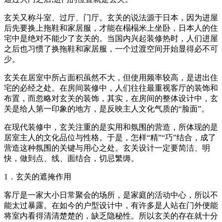
玄关又称斗室、过厅、门厅。玄关的说法源于日本，因为进屋
后先要换上拖鞋和家居服，才能在榻榻米上坐卧，日本人的住
宅中是绝对不能少了玄关的。当国内兴起装修热时，人们进屋
之后也习惯了换拖鞋和家居服，一个过渡空间开始显得必不可
少。
玄关在居室中所占面积虽然不大，但使用频率较高，是进出住
宅的必经之处。在房间装修中，人们往往最重视客厅的装饰和
布置，而忽略对玄关的装饰，其实，在房间的整体设计中，玄
关是给人第一印象的地方，是反映主人文化气质的“脸面”。
在现代装修中，玄关注重的是实用和氛围的营造，所体现的是
居室主人的文化品位与性格。于是，怎样“精”“巧”结合，成了
营造这种氛围的关键与用心之处。玄关设计一定要简洁、明
快，做到点、线、面结合，切忌繁缛。
1．玄关的遮掩作用
客厅是一家大小日常聚会的场所，是家庭的活动中心，所以不
能太过暴露。在如今的户型设计中，有许多是人站在门外便能
将室内看得清清楚楚的，缺乏隐秘性。所以玄关的存在就十分