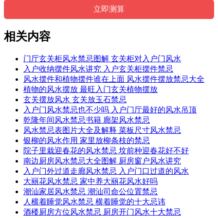
相关内容
门厅玄关柜风水禁忌图解 玄关柜对入户门风水
入户收纳摆件风水讲究 入户玄关柜摆件禁忌
风水摆件和植物摆件谁在上面 风水摆件摆放禁忌大全
植物的风水摆放 最旺入门玄关植物摆放
玄关摆放风水 玄关放玉石禁忌
入户门风水禁忌也不少吗 入户门厅最好的风水吊顶
乾隆年间风水禁忌书籍 廊架风水禁忌
风水禁忌表图片大全及解释 菜板尺寸风水禁忌
银柳的风水作用 家里放柳条枝的禁忌
院子里栽迎春花的风水禁忌 坟前种迎春花好不好
南边厨房风水禁忌大全图解 厨房窗户风水讲究
入户门外过道走廊风水禁忌 入户门口过道的风水
大丽花风水禁忌 家中养大丽花风水好吗
潮汕家居风水禁忌 潮汕司命公位置禁忌
人横着睡觉风水禁忌 横着睡觉的十大忌讳
酒楼厨房方位风水禁忌 厨房开门风水十大禁忌