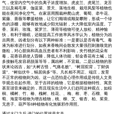
气，使室内空气中的负离子浓度增加。虎皮兰、虎尾兰、龙舌
兰以及褐毛掌、伽蓝菜、景天、落地生根、栽培凤梨等植物也
能在夜间净化空气。在家居周围栽种爬山虎、葡萄、牵牛花、
紫藤、蔷薇等攀援植物，让它们顺墙或顺架攀附，形成一个绿
色的凉棚，能够有效地减少阳光辐射，大大降低室内温度。丁
香、茉莉、玫瑰、紫罗兰、薄荷等植物可使人放松、精神愉
快，有利于睡眠，还能提高工作效率风水学认为，植物分为凶
吉两类。凶者划分有以下两种标准：一是要以是否有毒气、毒
液为标准进行划分。如夜来香晚间会散发大量强烈刺激嗅觉的
微粒，对心脏病和高血压患者有不利影响，夹竹桃的花朵有
毒，花香容易使人昏睡，降低人体功能，郁金香花有土碱，过
多接触毛发容易脱落等等，属凶树，不宜栽。二是以植物的形
状来论凶吉，如“大树古怪，气痛名败”、“树屈驼背，丁财俱
退”、“树似伏牛，蜗居病多”等。凡长相不周正、端庄，发育
不正常的植物则为凶。这一点恐怕是心理作用或是传统人文美
学观念在起作用。至于吉祥的植物，它是根据植物特性、寓意
甚至谐音来确定的，而且现实生活中人们趋同这种观点，如棕
榈、橘树、竹、椿、槐树、桂花、、梅、榕、枣、石榴、葡
萄、海棠等植物为增吉植物，桃、柳、艾、银杏、柏、茱萸、
无患子、葫芦等8种植物有化煞驱邪作用照。
通过大门之后,进门的位置就是玄关。