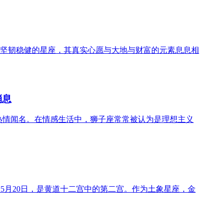
坚韧稳健的星座，其真实心愿与大地与财富的元素息息相
消息
立和热情闻名。在情感生活中，狮子座常常被认为是理想主义
~5月20日，是黄道十二宫中的第二宫。作为土象星座，金