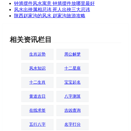
钟馗摆件风水寓意 钟馗摆件放哪里最好
风水出殃属相忌讳 死人出殃三大忌讳
陕西赵家沟的风水 赵家沟旅游攻略
相关资讯栏目
生肖运势
周公解梦
风水知识
十二星座
十二生肖
宝宝起名
黄道吉日
八字测算
在线求签
吉凶查询
五行八字
名字打分