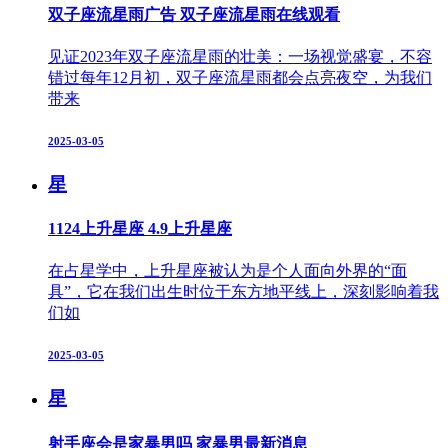
双子座流星雨广告 双子座流星雨在线观看
见证2023年双子座流星雨的壮美：一场视觉盛宴，不容
错过每年12月初，双子座流星雨都会点亮夜空，为我们
带来
2025-03-05
星
1124上升星座 4.9上升星座
在占星学中，上升星座被认为是个人面向外界的“面
具”，它在我们出生时位于东方地平线上，深刻影响着我
们如
2025-03-05
星
射手座会是家暴男吗 家暴男最新消息