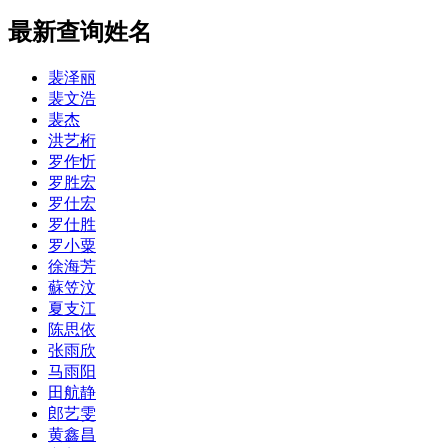
最新查询姓名
裴泽丽
裴文浩
裴杰
洪艺桁
罗作忻
罗胜宏
罗仕宏
罗仕胜
罗小粟
徐海芳
蘇笠汶
夏支江
陈思依
张雨欣
马雨阳
田航静
郎艺雯
黄鑫昌