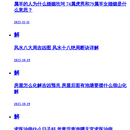
属羊的人为什么婚姻坎坷 74属虎男和79属羊女婚姻是什
么意思？
2025-11-11
解
风水八大局吉凶图 风水十八绝局断诀详解
2025-10-19
解
房屋怎么化解吉凶预兆 房屋后面有池塘要摆什么假山化
解
2025-10-19
解
求医治病什么日子好 老黄历查询哪天宜求医治病