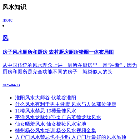
风水知识
more
风
房子风水厕所和厨房 农村厨房厕所猪圈一体布局图
从中国传统的风水理念上讲，厕所在厨房里，是“冲断”，因为
厨房和厕所是完全功能不同的房子，就类似人的头
2025-04-13
淮阳风水大师谷 伏羲谷淮阳
什么风水有利于男主健康 风水与人体部位健康
11楼风水禁忌 19楼最佳风水
平洋风水龙脉如何找 广东英德龙脉风水
仙女晒羞风水 仙女梳妆风水宝地
赣州杨公风水培训 杨公风水视频全集
入户门风水禁忌也不少吗 入户门厅最好的风水吊顶