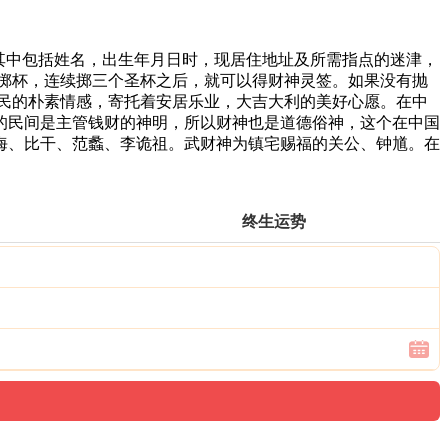
其中包括姓名，出生年月日时，现居住地址及所需指点的迷津，
掷杯，连续掷三个圣杯之后，就可以得财神灵签。如果没有抛
民的朴素情感，寄托着安居乐业，大吉大利的美好心愿。在中
的民间是主管钱财的神明，所以财神也是道德俗神，这个在中国
海、比干、范蠡、李诡祖。武财神为镇宅赐福的关公、钟馗。在
终生运势