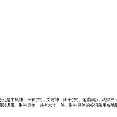
是中斌神：王亥(中)，文财神：比干(东)、范蠡(南)，武财神：
招财进宝。财神灵签一共有六十一签，财神灵签的签词采用各地