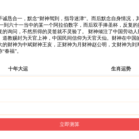
手诚恳合一，默念“财神驾到，指导迷津”。而后默念自身情况，
念一到六十一当中的某一个阿拉伯数字，而后双手捧圣杯，反复的
复的询问，不然所得的灵签就不灵验了。 财神倾注了中国劳动人
。道教赐封为天官上神，中国民间信仰为天官天仙。财神在中国
大的财神为中斌财神王亥，正财神为月财神赵公明，文财神为刘
“春福”。
十年大运
生肖运势