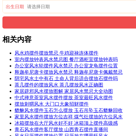
出生日期
相关内容
风水鸡摆件摆放禁忌 牛鸡迎禄连体摆件
室内摆放钟表风水禁忌图 餐厅酒柜宜摆放钟表吗
办公室风水轮摆件风水禁忌 办公室龙龟摆件位置
释迦牟尼唐卡摆放风水禁忌 释迦牟尼唐卡佩戴禁忌
阴宅风水土中有石 土命人背后适合摆放石摆件吗
茶几摆件的摆放风水 茶几摆放风水正确图
家居辟邪风水摆放图解 家居风水禁忌大全动图
中式禅意茶室风水摆件摆放 茶室最旺风水摆件
摆放刺猬风水 大门口大象招财摆件
貔貅风水摆件玉石怎么摆放 玉石吊坠玉石貔貅回收
家里风水摆件摆放方位吉祥 煤气灶摆放的方位风水
冰箱摆放在大厅风水好不好 冰箱顶上摆件高级感
青石风水摆件客厅摆放 山西青石摆件直播间
风水日历摆件摆放位置 日历放在哪最旺风水