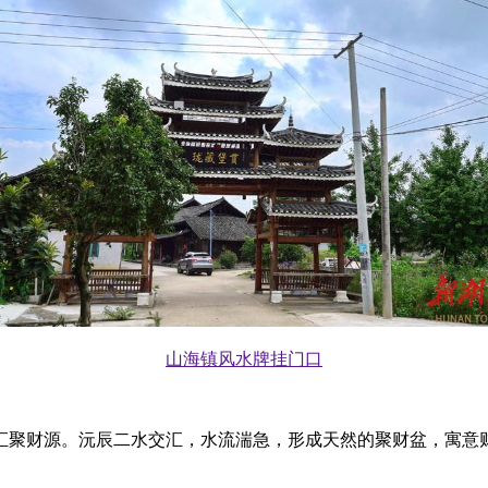
山海镇风水牌挂门口
汇聚财源。沅辰二水交汇，水流湍急，形成天然的聚财盆，寓意