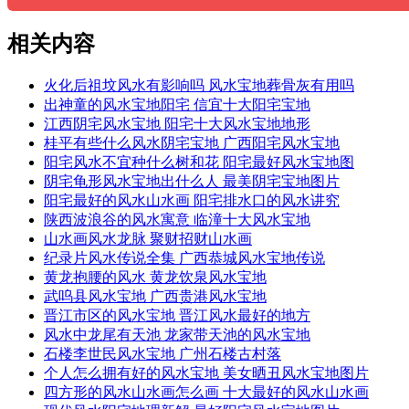
相关内容
火化后祖坟风水有影响吗 风水宝地葬骨灰有用吗
出神童的风水宝地阳宅 信宜十大阳宅宝地
江西阴宅风水宝地 阳宅十大风水宝地地形
桂平有些什么风水阴宅宝地 广西阳宅风水宝地
阳宅风水不宜种什么树和花 阳宅最好风水宝地图
阴宅龟形风水宝地出什么人 最美阴宅宝地图片
阳宅最好的风水山水画 阳宅排水口的风水讲究
陕西波浪谷的风水寓意 临潼十大风水宝地
山水画风水龙脉 聚财招财山水画
纪录片风水传说全集 广西恭城风水宝地传说
黄龙抱腰的风水 黄龙饮泉风水宝地
武呜县风水宝地 广西贵港风水宝地
晋江市区的风水宝地 晋江风水最好的地方
风水中龙尾有天池 龙家带天池的风水宝地
石楼李世民风水宝地 广州石楼古村落
个人怎么拥有好的风水宝地 美女晒丑风水宝地图片
四方形的风水山水画怎么画 十大最好的风水山水画